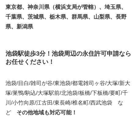
東京都、神奈川県（横浜支局が管轄）、埼玉県、
千葉県、茨城県、栃木県、群馬県、山梨県、長野
県、新潟県
池袋駅徒歩3分！池袋周辺の永住許可申請なら
お任せください！
池袋/目白/雑司が谷/東池袋/都電雑司ヶ谷/大塚/新大
塚/巣鴨/駒込/大塚駅前/北池袋/板橋/下板橋/要町/千
川/小竹向原/江古田/東長崎/椎名町/西武池袋 な
ど
その他地域も対応可能！